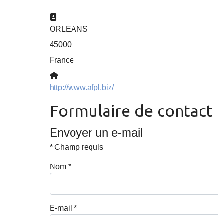
Adresse:
ORLEANS
45000
France
Site Web:
http://www.afpl.biz/
Formulaire de contact
Envoyer un e-mail
*
Champ requis
Nom
*
E-mail
*