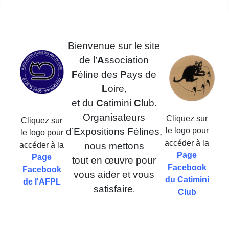
Bienvenue sur le site
de l’
A
ssociation
F
éline des
P
ays de
L
oire,
et du
C
atimini
C
lub.
Organisateurs
Cliquez sur
Cliquez sur
d’Expositions Félines,
le logo pour
le logo pour
accéder à la
accéder à la
nous mettons
Page
Page
tout en œuvre pour
Faceboo
k
Facebook
vous aider et vous
du Catimini
de l'AFPL
satisfaire
.
Club