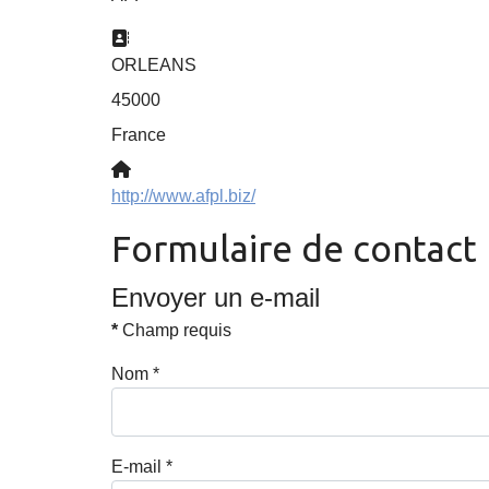
Adresse:
ORLEANS
45000
France
Site Web:
http://www.afpl.biz/
Formulaire de contact
Envoyer un e-mail
*
Champ requis
Nom
*
E-mail
*